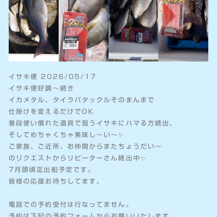
イサキ便 2026/05/17
イサキ便好調〜続き
イカメタル、タイラバタックルそのまんまで
仕掛けを変えるだけでOK
普段使い慣れた道具で狙うイサキにハマる方続出、
そしてめちゃくちゃ美味し〜い〜✨️
ご家族、ご近所、お仲間からまたちょうだい〜
のリクエストからリピーターさん続出中✨️
7月頭頃迄出船予定です。
皆様の応援お待ちしてます。
電話での予約受付は行なってません。
予約は下記の予約フォームからお願いいたします。