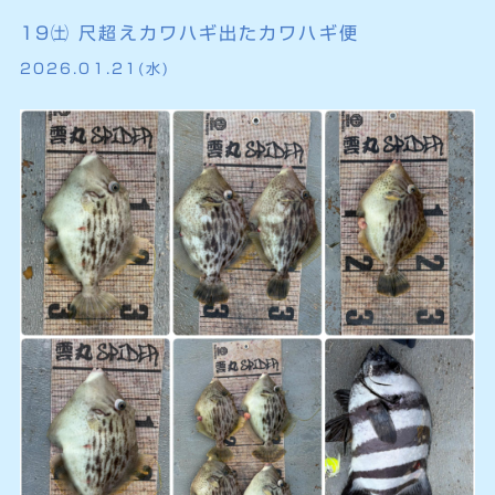
19㈯ 尺超えカワハギ出たカワハギ便
2026.01.21(水)