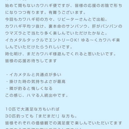
始めて間もないカワハギ便ですが、皆様の応援のお陰で形ち
になりつつ有ります。有難うございます。
今回もカワハギ初の方々、リピーターさんとで出船。
カワハギ平均ツ抜け、裏本命のサンバソウ、肝がパンパンの
ウマズラとで当たり多く楽しんでいただけたかなと。
イカメタルタックルでエントリーOK! ゆる〜くカワハギ楽
しんでいただけたらうれしいです。
時化明け、まだカワハギ様遊んでくれると思いたいです。
皆様の応援お待ちしてます
・イカメタルと共通点が多い
・掛けた時の気持ちよさが最高
・隣が釣ると悔しくなる
この感じ、ハマる人続出中です。
10匹で大満足な方もいれば
30匹釣っても「まだまだ!」な方も。
皆様それぞれの価値観での満足度で楽しんでいただいてます