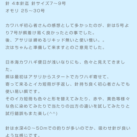
針 4本針迄 針サイズ7〜9号
オモリ 25〜30号
カワハギ初心者さんの感想として多かったのが、針は5号よ
り7号が餌着け易く良かったとの事でした。
後、アサリは締めるリキッド無いと使い憎い。。
次はちゃんと準備して来ますとのご意見でした。
日本海カワハギ便日が浅いなりにも、色々と見えてきまし
た。
餌は最初はアサリからスタートでカワハギ寄せて、
寄って来るとイカ短冊が手返し、針持ち良く初心者さんでも
使い易い餌です。
そのイカ短冊も色々と形を替えてみたり、赤や、黄色等様々
な色に染めてみたりで当たりの出方の違いを試してみたりと
試行錯誤もまた楽し(^^)
針は水深40〜50mでの釣りが多いのでか、吸わせ針が良い
ような感じです。