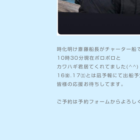
時化明け斎藤船長がチャーター船で
10時30分現在ポロポロと
カワハギ君居てくれてました(^^)
16㈮.17㈯とは凪予報にて出船
皆様の応援お待ちしてます。
ご予約は予約フォームからよろし