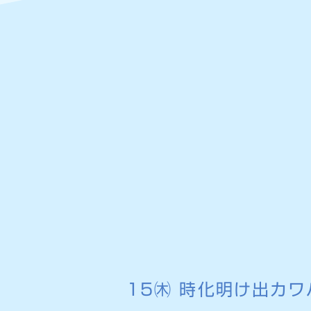
15㈭ 時化明け出カ