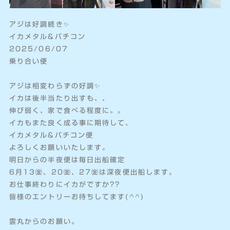
アジは好調続き✨
イカメタル&バチコン
2025/06/07
乗り合い便
アジは相変わらずの好調✨
イカは後半当たり出すも、、
伸び弱く、家で食べる程度に。。
イカもまた良く成る事に期待して、
イカメタル&バチコン便
よろしくお願いいたします。
明日からの半夜便は毎日出船確定
6月13㈮、20㈮、27㈮は深夜便出船します。
お仕事終わりにイカがですか??
皆様のエントリーお待ちしてます(^^)
雲丸からのお願い。