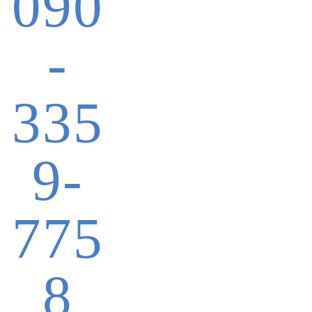
090
-
335
9-
775
8